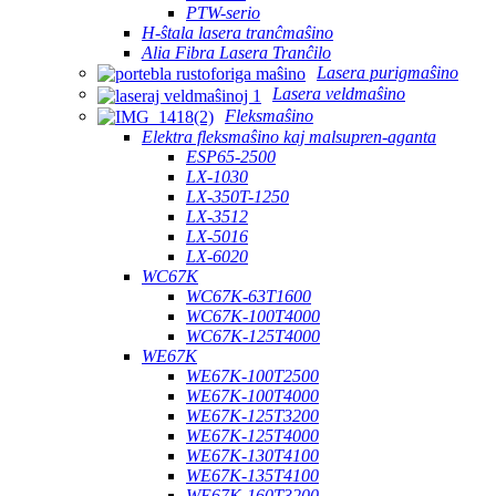
PTW-serio
H-ŝtala lasera tranĉmaŝino
Alia Fibra Lasera Tranĉilo
Lasera purigmaŝino
Lasera veldmaŝino
Fleksmaŝino
Elektra fleksmaŝino kaj malsupren-aganta
ESP65-2500
LX-1030
LX-350T-1250
LX-3512
LX-5016
LX-6020
WC67K
WC67K-63T1600
WC67K-100T4000
WC67K-125T4000
WE67K
WE67K-100T2500
WE67K-100T4000
WE67K-125T3200
WE67K-125T4000
WE67K-130T4100
WE67K-135T4100
WE67K-160T3200