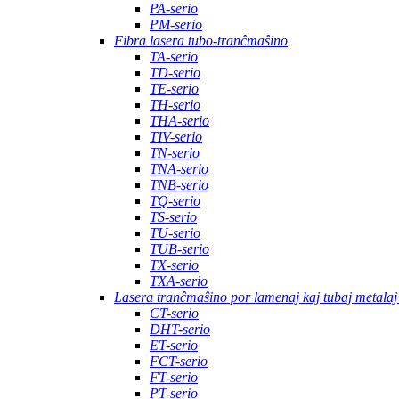
PA-serio
PM-serio
Fibra lasera tubo-tranĉmaŝino
TA-serio
TD-serio
TE-serio
TH-serio
THA-serio
TIV-serio
TN-serio
TNA-serio
TNB-serio
TQ-serio
TS-serio
TU-serio
TUB-serio
TX-serio
TXA-serio
Lasera tranĉmaŝino por lamenaj kaj tubaj metalaj
CT-serio
DHT-serio
ET-serio
FCT-serio
FT-serio
PT-serio