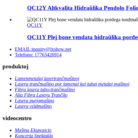
QC12Y Altkvalita Hidraŭlika Pendolo Folio
QC11Y
QC11Y Plej bone vendata hidraŭlika pordeg
EMAIL:inquiry@lxshow.net
Telefono: 17763426914
produktoj
Lamenmetalaj lasertranĉmaŝinoj
Lasera tranĉmaŝino por lamenaj kaj tubaj metalaj maŝinoj
Fibra lasera tubo-tranĉmaŝino
Alia Fibra Lasera Tranĉilo
Lasera purigmaŝino
Lasera veldmaŝino
videocentro
Maŝina Ekspozicio
Koncerta Spektaklo