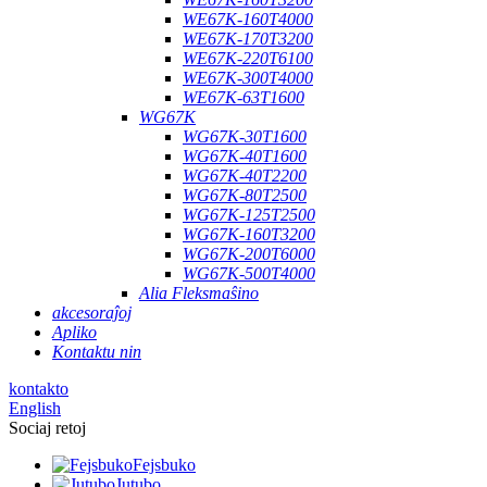
WE67K-160T4000
WE67K-170T3200
WE67K-220T6100
WE67K-300T4000
WE67K-63T1600
WG67K
WG67K-30T1600
WG67K-40T1600
WG67K-40T2200
WG67K-80T2500
WG67K-125T2500
WG67K-160T3200
WG67K-200T6000
WG67K-500T4000
Alia Fleksmaŝino
akcesoraĵoj
Apliko
Kontaktu nin
kontakto
English
Sociaj retoj
Fejsbuko
Jutubo