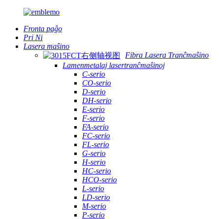
Fronta paĝo
Pri Ni
Lasera maŝino
Fibra Lasera Tranĉmaŝino
Lamenmetalaj lasertranĉmaŝinoj
C-serio
CO-serio
D-serio
DH-serio
E-serio
F-serio
FA-serio
FC-serio
FL-serio
G-serio
H-serio
HC-serio
HCO-serio
L-serio
LD-serio
M-serio
P-serio