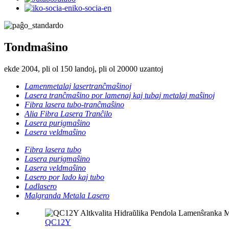
iko-socia-en
Tondmaŝino
ekde 2004, pli ol 150 landoj, pli ol 20000 uzantoj
Lamenmetalaj lasertranĉmaŝinoj
Lasera tranĉmaŝino por lamenaj kaj tubaj metalaj maŝinoj
Fibra lasera tubo-tranĉmaŝino
Alia Fibra Lasera Tranĉilo
Lasera purigmaŝino
Lasera veldmaŝino
Fibra lasera tubo
Lasera purigmaŝino
Lasera veldmaŝino
Lasero por lado kaj tubo
Ladlasero
Malgranda Metala Lasero
QC12Y