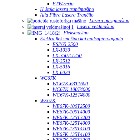
PTW-serio
H-ŝtala lasera tranĉmaŝino
Alia Fibra Lasera Tranĉilo
Lasera purigmaŝino
Lasera veldmaŝino
Fleksmaŝino
Elektra fleksmaŝino kaj malsupren-aganta
ESP65-2500
LX-1030
LX-350T-1250
LX-3512
LX-5016
LX-6020
WC67K
WC67K-63T1600
WC67K-100T4000
WC67K-125T4000
WE67K
WE67K-100T2500
WE67K-100T4000
WE67K-125T3200
WE67K-125T4000
WE67K-130T4100
WE67K-135T4100
WE67K-160T3200