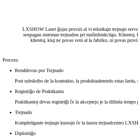
LXSHOW Laser ĝojas provizi al vi teknikajn trejnajn servoj
senpagan sisteman trejnadon pri maŝinfunkciigo. Klientoj
klientoj, kiuj ne povas veni al la fabriko, ni povas pro
Procezo
Renddevuo por Trejnado
Post subskribo de la kontrakto, la produktadmendo estas farita,
Registriĝo de Praktikanto
Praktikantoj devas registriĝi ĉe la akceptejo je la difinita temp
Trejnado
Kompletigante trejnajn kursojn ĉe la lasera trejnadcentro L
Diplomiĝo