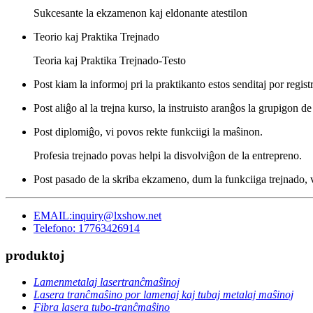
Sukcesante la ekzamenon kaj eldonante atestilon
Teorio kaj Praktika Trejnado
Teoria kaj Praktika Trejnado-Testo
Post kiam la informoj pri la praktikanto estos senditaj por regist
Post aliĝo al la trejna kurso, la instruisto aranĝos la grupigon d
Post diplomiĝo, vi povos rekte funkciigi la maŝinon.
Profesia trejnado povas helpi la disvolviĝon de la entrepreno.
Post pasado de la skriba ekzameno, dum la funkciiga trejnado, vi
EMAIL:inquiry@lxshow.net
Telefono: 17763426914
produktoj
Lamenmetalaj lasertranĉmaŝinoj
Lasera tranĉmaŝino por lamenaj kaj tubaj metalaj maŝinoj
Fibra lasera tubo-tranĉmaŝino