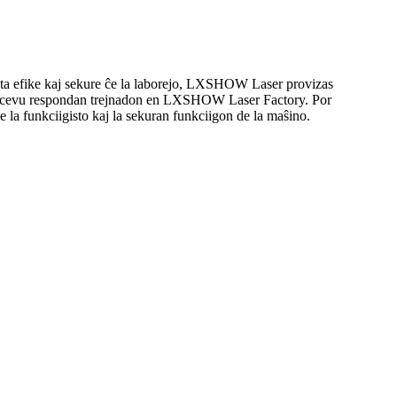
zata efike kaj sekure ĉe la laborejo, LXSHOW Laser provizas
j ricevu respondan trejnadon en LXSHOW Laser Factory. Por
e la funkciigisto kaj la sekuran funkciigon de la maŝino.