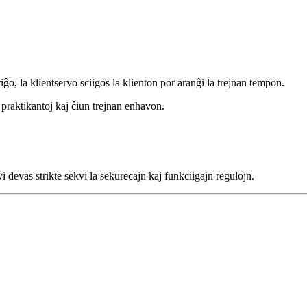
riĝo, la klientservo sciigos la klienton por aranĝi la trejnan tempon.
e praktikantoj kaj ĉiun trejnan enhavon.
 devas strikte sekvi la sekurecajn kaj funkciigajn regulojn.