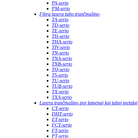
PA-serio
PM-serio
Fibra lasera tubo-tranĉmaŝino
TA-serio
TD-serio
TE-serio
TH-serio
THA-serio
TIV-serio
TN-serio
TNA-serio
TNB-serio
TQ-serio
TS-serio
TU-serio
TUB-serio
TX-serio
TXA-serio
Lasera tranĉmaŝino por lamenaj kaj tubaj metalaj
CT-serio
DHT-serio
ET-serio
FCT-serio
FT-serio
PT-serio