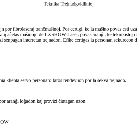
Teknika Trejnadgvidlinioj
n por fibrolaseraj tranĉmaŝinoj. Por certigi, ke la maŝino povas esti u
, kiuj aĉetas maŝinojn de LXSHOW Laser, povas aranĝi, ke teknikisto
vizi senpagan interretan trejnadon. Efike certigas la personan sekurecon d
 nia klienta servo-personaro faros rendevuon por la sekva trejnado.
o por aranĝi loĝadon kaj provizi ĉiutagan uzon.
XSHOW