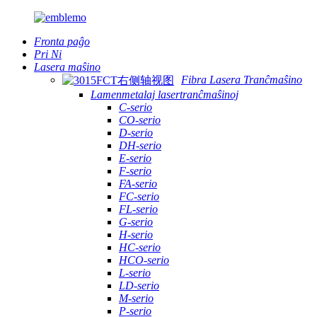
Fronta paĝo
Pri Ni
Lasera maŝino
Fibra Lasera Tranĉmaŝino
Lamenmetalaj lasertranĉmaŝinoj
C-serio
CO-serio
D-serio
DH-serio
E-serio
F-serio
FA-serio
FC-serio
FL-serio
G-serio
H-serio
HC-serio
HCO-serio
L-serio
LD-serio
M-serio
P-serio