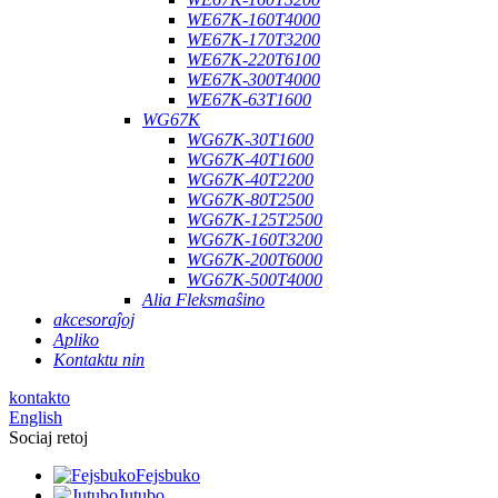
WE67K-160T4000
WE67K-170T3200
WE67K-220T6100
WE67K-300T4000
WE67K-63T1600
WG67K
WG67K-30T1600
WG67K-40T1600
WG67K-40T2200
WG67K-80T2500
WG67K-125T2500
WG67K-160T3200
WG67K-200T6000
WG67K-500T4000
Alia Fleksmaŝino
akcesoraĵoj
Apliko
Kontaktu nin
kontakto
English
Sociaj retoj
Fejsbuko
Jutubo