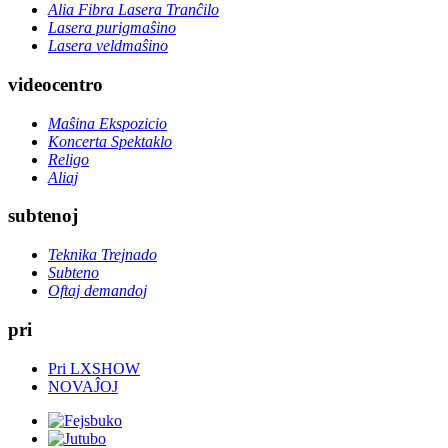
Alia Fibra Lasera Tranĉilo
Lasera purigmaŝino
Lasera veldmaŝino
videocentro
Maŝina Ekspozicio
Koncerta Spektaklo
Religo
Aliaj
subtenoj
Teknika Trejnado
Subteno
Oftaj demandoj
pri
Pri LXSHOW
NOVAĴOJ