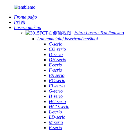
Fronta paĝo
Pri Ni
Lasera maŝino
Fibra Lasera Tranĉmaŝino
Lamenmetalaj lasertranĉmaŝinoj
C-serio
CO-serio
D-serio
DH-serio
E-serio
F-serio
FA-serio
FC-serio
FL-serio
G-serio
H-serio
HC-serio
HCO-serio
L-serio
LD-serio
M-serio
P-serio