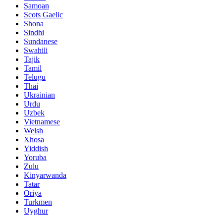
Samoan
Scots Gaelic
Shona
Sindhi
Sundanese
Swahili
Tajik
Tamil
Telugu
Thai
Ukrainian
Urdu
Uzbek
Vietnamese
Welsh
Xhosa
Yiddish
Yoruba
Zulu
Kinyarwanda
Tatar
Oriya
Turkmen
Uyghur