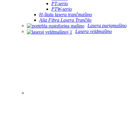
PT-serio
PTW-serio
H-ŝtala lasera tranĉmaŝino
Alia Fibra Lasera Tranĉilo
Lasera purigmaŝino
Lasera veldmaŝino