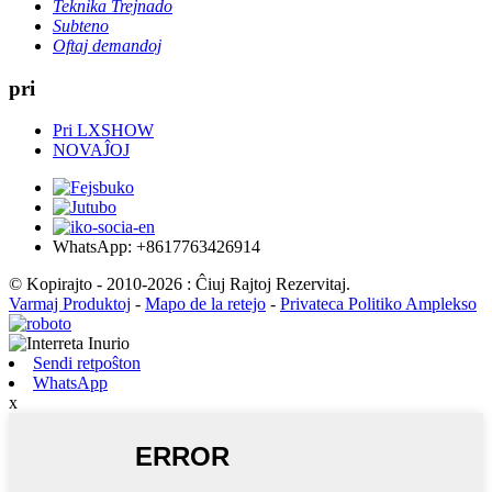
Teknika Trejnado
Subteno
Oftaj demandoj
pri
Pri LXSHOW
NOVAĴOJ
WhatsApp: +8617763426914
© Kopirajto - 2010-2026 : Ĉiuj Rajtoj Rezervitaj.
Varmaj Produktoj
-
Mapo de la retejo
-
Privateca Politiko Amplekso
Sendi retpoŝton
WhatsApp
x