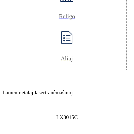
Religo
Aliaj
Lamenmetalaj lasertranĉmaŝinoj
LX3015C