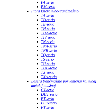
PA-serio
PM-serio
Fibra lasera tubo-tranĉmaŝino
TA-serio
TD-serio
TE-serio
TH-serio
THA-serio
TIV-serio
TN-serio
TNA-serio
TNB-serio
TQ-serio
TS-serio
TU-serio
TUB-serio
TX-serio
TXA-serio
Lasera tranĉmaŝino por lamenaj kaj tubaj
metalaj maŝinoj
CT-serio
DHT-serio
ET-serio
FCT-serio
FT-serio