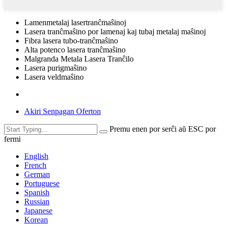
Lamenmetalaj lasertranĉmaŝinoj
Lasera tranĉmaŝino por lamenaj kaj tubaj metalaj maŝinoj
Fibra lasera tubo-tranĉmaŝino
Alta potenco lasera tranĉmaŝino
Malgranda Metala Lasera Tranĉilo
Lasera purigmaŝino
Lasera veldmaŝino
Akiri Senpagan Oferton
Premu enen por serĉi aŭ ESC por
fermi
English
French
German
Portuguese
Spanish
Russian
Japanese
Korean