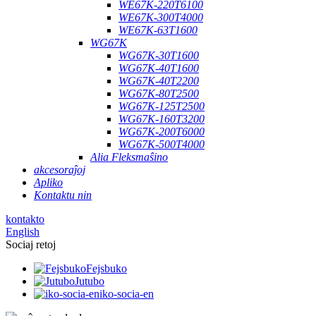
WE67K-220T6100
WE67K-300T4000
WE67K-63T1600
WG67K
WG67K-30T1600
WG67K-40T1600
WG67K-40T2200
WG67K-80T2500
WG67K-125T2500
WG67K-160T3200
WG67K-200T6000
WG67K-500T4000
Alia Fleksmaŝino
akcesoraĵoj
Apliko
Kontaktu nin
kontakto
English
Sociaj retoj
Fejsbuko
Jutubo
iko-socia-en