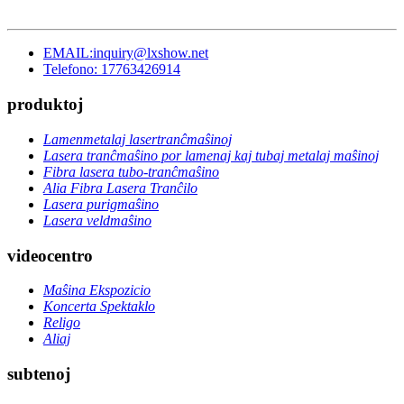
EMAIL:inquiry@lxshow.net
Telefono: 17763426914
produktoj
Lamenmetalaj lasertranĉmaŝinoj
Lasera tranĉmaŝino por lamenaj kaj tubaj metalaj maŝinoj
Fibra lasera tubo-tranĉmaŝino
Alia Fibra Lasera Tranĉilo
Lasera purigmaŝino
Lasera veldmaŝino
videocentro
Maŝina Ekspozicio
Koncerta Spektaklo
Religo
Aliaj
subtenoj