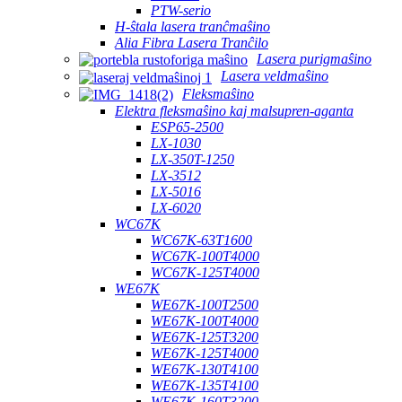
PTW-serio
H-ŝtala lasera tranĉmaŝino
Alia Fibra Lasera Tranĉilo
Lasera purigmaŝino
Lasera veldmaŝino
Fleksmaŝino
Elektra fleksmaŝino kaj malsupren-aganta
ESP65-2500
LX-1030
LX-350T-1250
LX-3512
LX-5016
LX-6020
WC67K
WC67K-63T1600
WC67K-100T4000
WC67K-125T4000
WE67K
WE67K-100T2500
WE67K-100T4000
WE67K-125T3200
WE67K-125T4000
WE67K-130T4100
WE67K-135T4100
WE67K-160T3200