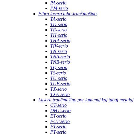
PA-serio
PM-serio
Fibra lasera tubo-tranĉmaŝino
TA-serio
TD-serio
TE-serio
TH-serio
THA-serio
TIV-serio
TN-serio
TNA-serio
TNB-serio
TQ-serio
TS-serio
TU-serio
TUB-serio
TX-serio
TXA-serio
Lasera tranĉmaŝino por lamenaj kaj tubaj metalaj
CT-serio
DHT-serio
ET-serio
FCT-serio
FT-serio
PT-serio