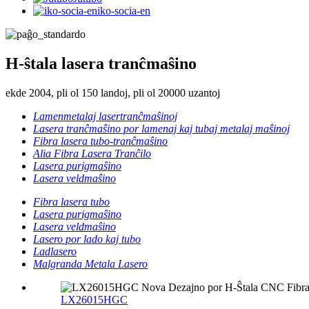
iko-socia-en
H-ŝtala lasera tranĉmaŝino
ekde 2004, pli ol 150 landoj, pli ol 20000 uzantoj
Lamenmetalaj lasertranĉmaŝinoj
Lasera tranĉmaŝino por lamenaj kaj tubaj metalaj maŝinoj
Fibra lasera tubo-tranĉmaŝino
Alia Fibra Lasera Tranĉilo
Lasera purigmaŝino
Lasera veldmaŝino
Fibra lasera tubo
Lasera purigmaŝino
Lasera veldmaŝino
Lasero por lado kaj tubo
Ladlasero
Malgranda Metala Lasero
LX26015HGC