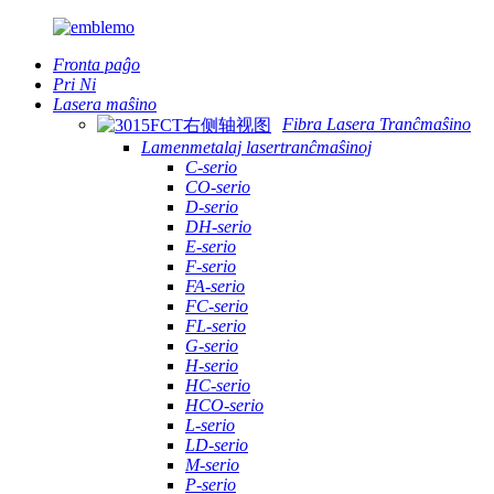
Fronta paĝo
Pri Ni
Lasera maŝino
Fibra Lasera Tranĉmaŝino
Lamenmetalaj lasertranĉmaŝinoj
C-serio
CO-serio
D-serio
DH-serio
E-serio
F-serio
FA-serio
FC-serio
FL-serio
G-serio
H-serio
HC-serio
HCO-serio
L-serio
LD-serio
M-serio
P-serio