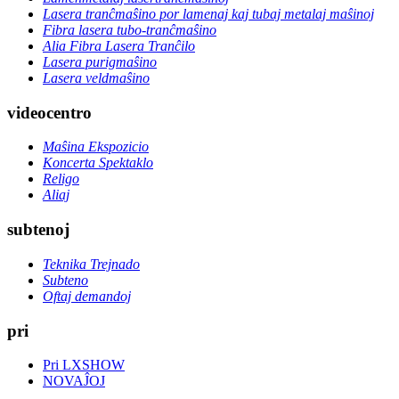
Lasera tranĉmaŝino por lamenaj kaj tubaj metalaj maŝinoj
Fibra lasera tubo-tranĉmaŝino
Alia Fibra Lasera Tranĉilo
Lasera purigmaŝino
Lasera veldmaŝino
videocentro
Maŝina Ekspozicio
Koncerta Spektaklo
Religo
Aliaj
subtenoj
Teknika Trejnado
Subteno
Oftaj demandoj
pri
Pri LXSHOW
NOVAĴOJ