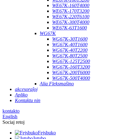
WE67K-160T4000
WE67K-170T3200
WE67K-220T6100
WE67K-300T4000
WE67K-63T1600
WG67K
WG67K-30T1600
WG67K-40T1600
WG67K-40T2200
WG67K-80T2500
WG67K-125T2500
WG67K-160T3200
WG67K-200T6000
WG67K-500T4000
Alia Fleksmaŝino
akcesoraĵoj
Apliko
Kontaktu nin
kontakto
English
Sociaj retoj
Fejsbuko
Jutubo