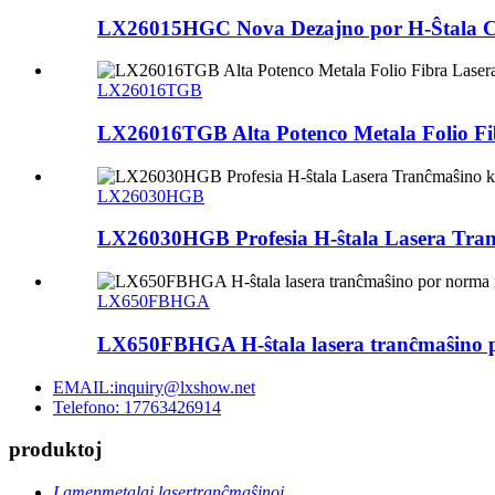
LX26015HGC Nova Dezajno por H-Ŝtala CN
LX26016TGB
LX26016TGB Alta Potenco Metala Folio Fib
LX26030HGB
LX26030HGB Profesia H-ŝtala Lasera Tran
LX650FBHGA
LX650FBHGA H-ŝtala lasera tranĉmaŝino p
EMAIL:inquiry@lxshow.net
Telefono: 17763426914
produktoj
Lamenmetalaj lasertranĉmaŝinoj