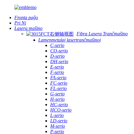
Fronta paĝo
Pri Ni
Lasera maŝino
Fibra Lasera Tranĉmaŝino
Lamenmetalaj lasertranĉmaŝinoj
C-serio
CO-serio
D-serio
DH-serio
E-serio
F-serio
FA-serio
FC-serio
FL-serio
G-serio
H-serio
HC-serio
HCO-serio
L-serio
LD-serio
M-serio
P-serio