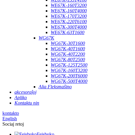
WE67K-160T3200
WE67K-160T4000
WE67K-170T3200
WE67K-220T6100
WE67K-300T4000
WE67K-63T1600
WG67K
WG67K-30T1600
WG67K-40T1600
WG67K-40T2200
WG67K-80T2500
WG67K-125T2500
WG67K-160T3200
WG67K-200T6000
WG67K-500T4000
Alia Fleksmaŝino
akcesoraĵoj
Apliko
Kontaktu nin
kontakto
English
Sociaj retoj
Fejsbuko