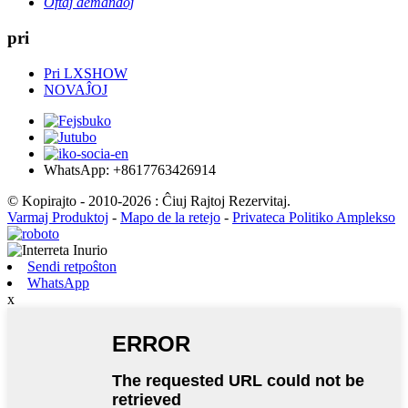
Oftaj demandoj
pri
Pri LXSHOW
NOVAĴOJ
WhatsApp: +8617763426914
© Kopirajto - 2010-2026 : Ĉiuj Rajtoj Rezervitaj.
Varmaj Produktoj
-
Mapo de la retejo
-
Privateca Politiko Amplekso
Sendi retpoŝton
WhatsApp
x