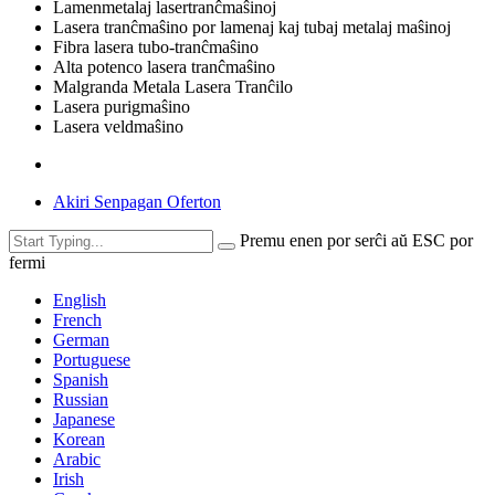
Lamenmetalaj lasertranĉmaŝinoj
Lasera tranĉmaŝino por lamenaj kaj tubaj metalaj maŝinoj
Fibra lasera tubo-tranĉmaŝino
Alta potenco lasera tranĉmaŝino
Malgranda Metala Lasera Tranĉilo
Lasera purigmaŝino
Lasera veldmaŝino
Akiri Senpagan Oferton
Premu enen por serĉi aŭ ESC por
fermi
English
French
German
Portuguese
Spanish
Russian
Japanese
Korean
Arabic
Irish