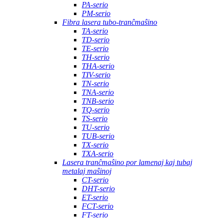
PA-serio
PM-serio
Fibra lasera tubo-tranĉmaŝino
TA-serio
TD-serio
TE-serio
TH-serio
THA-serio
TIV-serio
TN-serio
TNA-serio
TNB-serio
TQ-serio
TS-serio
TU-serio
TUB-serio
TX-serio
TXA-serio
Lasera tranĉmaŝino por lamenaj kaj tubaj
metalaj maŝinoj
CT-serio
DHT-serio
ET-serio
FCT-serio
FT-serio