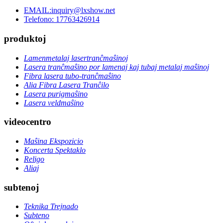
EMAIL:inquiry@lxshow.net
Telefono: 17763426914
produktoj
Lamenmetalaj lasertranĉmaŝinoj
Lasera tranĉmaŝino por lamenaj kaj tubaj metalaj maŝinoj
Fibra lasera tubo-tranĉmaŝino
Alia Fibra Lasera Tranĉilo
Lasera purigmaŝino
Lasera veldmaŝino
videocentro
Maŝina Ekspozicio
Koncerta Spektaklo
Religo
Aliaj
subtenoj
Teknika Trejnado
Subteno