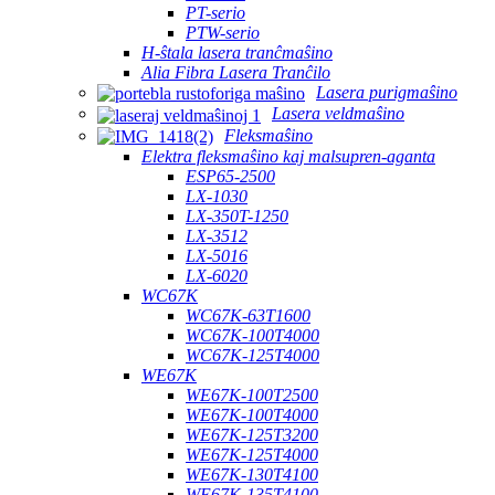
PT-serio
PTW-serio
H-ŝtala lasera tranĉmaŝino
Alia Fibra Lasera Tranĉilo
Lasera purigmaŝino
Lasera veldmaŝino
Fleksmaŝino
Elektra fleksmaŝino kaj malsupren-aganta
ESP65-2500
LX-1030
LX-350T-1250
LX-3512
LX-5016
LX-6020
WC67K
WC67K-63T1600
WC67K-100T4000
WC67K-125T4000
WE67K
WE67K-100T2500
WE67K-100T4000
WE67K-125T3200
WE67K-125T4000
WE67K-130T4100
WE67K-135T4100