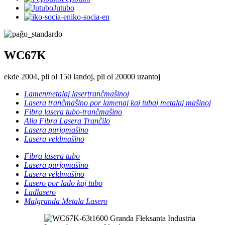
Jutubo
iko-socia-en
WC67K
ekde 2004, pli ol 150 landoj, pli ol 20000 uzantoj
Lamenmetalaj lasertranĉmaŝinoj
Lasera tranĉmaŝino por lamenaj kaj tubaj metalaj maŝinoj
Fibra lasera tubo-tranĉmaŝino
Alia Fibra Lasera Tranĉilo
Lasera purigmaŝino
Lasera veldmaŝino
Fibra lasera tubo
Lasera purigmaŝino
Lasera veldmaŝino
Lasero por lado kaj tubo
Ladlasero
Malgranda Metala Lasero