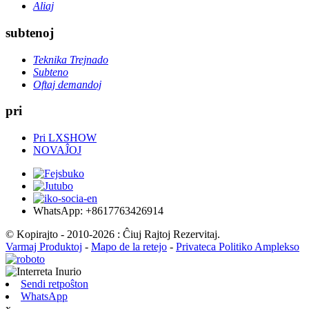
Aliaj
subtenoj
Teknika Trejnado
Subteno
Oftaj demandoj
pri
Pri LXSHOW
NOVAĴOJ
WhatsApp: +8617763426914
© Kopirajto - 2010-2026 : Ĉiuj Rajtoj Rezervitaj.
Varmaj Produktoj
-
Mapo de la retejo
-
Privateca Politiko Amplekso
Sendi retpoŝton
WhatsApp
x