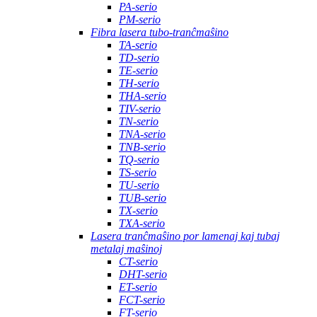
PA-serio
PM-serio
Fibra lasera tubo-tranĉmaŝino
TA-serio
TD-serio
TE-serio
TH-serio
THA-serio
TIV-serio
TN-serio
TNA-serio
TNB-serio
TQ-serio
TS-serio
TU-serio
TUB-serio
TX-serio
TXA-serio
Lasera tranĉmaŝino por lamenaj kaj tubaj
metalaj maŝinoj
CT-serio
DHT-serio
ET-serio
FCT-serio
FT-serio