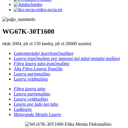
Jutubo
iko-socia-en
WG67K-30T1600
ekde 2004, pli ol 150 landoj, pli ol 20000 uzantoj
Lamenmetalaj lasertranĉmaŝinoj
Lasera tranĉmaŝino por lamenaj kaj tubaj metalaj maŝinoj
Fibra lasera tubo-tranĉmaŝino
Alia Fibra Lasera Tranĉilo
Lasera purigmaŝino
Lasera veldmaŝino
Fibra lasera tubo
Lasera purigmaŝino
Lasera veldmaŝino
Lasero por lado kaj tubo
Ladlasero
Malgranda Metala Lasero