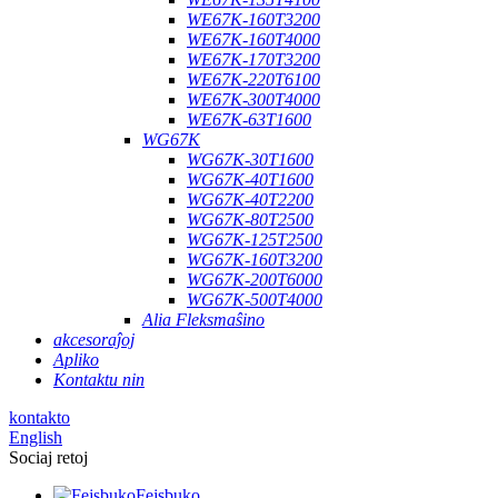
WE67K-160T3200
WE67K-160T4000
WE67K-170T3200
WE67K-220T6100
WE67K-300T4000
WE67K-63T1600
WG67K
WG67K-30T1600
WG67K-40T1600
WG67K-40T2200
WG67K-80T2500
WG67K-125T2500
WG67K-160T3200
WG67K-200T6000
WG67K-500T4000
Alia Fleksmaŝino
akcesoraĵoj
Apliko
Kontaktu nin
kontakto
English
Sociaj retoj
Fejsbuko