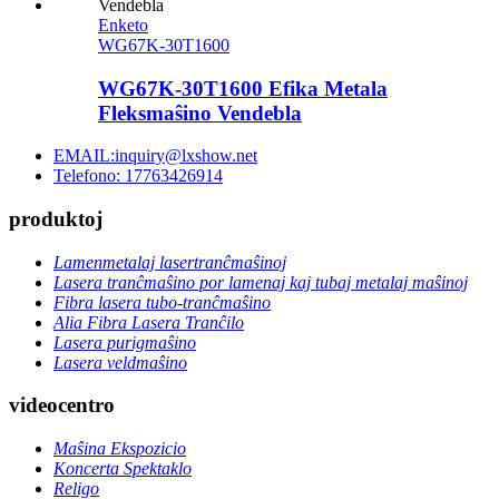
Enketo
WG67K-30T1600
WG67K-30T1600 Efika Metala
Fleksmaŝino Vendebla
EMAIL:inquiry@lxshow.net
Telefono: 17763426914
produktoj
Lamenmetalaj lasertranĉmaŝinoj
Lasera tranĉmaŝino por lamenaj kaj tubaj metalaj maŝinoj
Fibra lasera tubo-tranĉmaŝino
Alia Fibra Lasera Tranĉilo
Lasera purigmaŝino
Lasera veldmaŝino
videocentro
Maŝina Ekspozicio
Koncerta Spektaklo
Religo