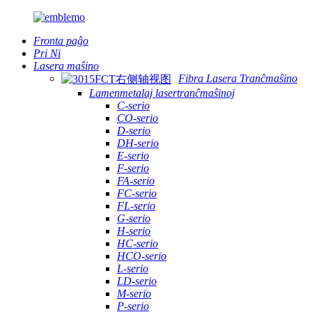
Fronta paĝo
Pri Ni
Lasera maŝino
Fibra Lasera Tranĉmaŝino
Lamenmetalaj lasertranĉmaŝinoj
C-serio
CO-serio
D-serio
DH-serio
E-serio
F-serio
FA-serio
FC-serio
FL-serio
G-serio
H-serio
HC-serio
HCO-serio
L-serio
LD-serio
M-serio
P-serio