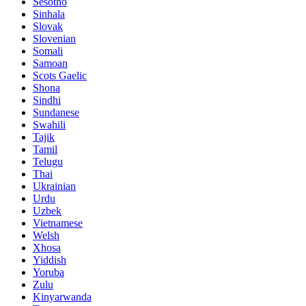
Sesotho
Sinhala
Slovak
Slovenian
Somali
Samoan
Scots Gaelic
Shona
Sindhi
Sundanese
Swahili
Tajik
Tamil
Telugu
Thai
Ukrainian
Urdu
Uzbek
Vietnamese
Welsh
Xhosa
Yiddish
Yoruba
Zulu
Kinyarwanda