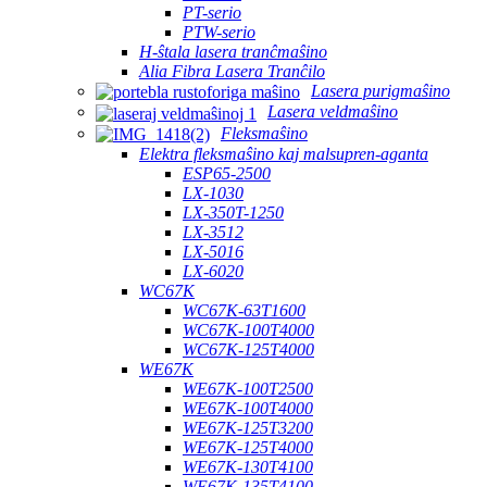
PT-serio
PTW-serio
H-ŝtala lasera tranĉmaŝino
Alia Fibra Lasera Tranĉilo
Lasera purigmaŝino
Lasera veldmaŝino
Fleksmaŝino
Elektra fleksmaŝino kaj malsupren-aganta
ESP65-2500
LX-1030
LX-350T-1250
LX-3512
LX-5016
LX-6020
WC67K
WC67K-63T1600
WC67K-100T4000
WC67K-125T4000
WE67K
WE67K-100T2500
WE67K-100T4000
WE67K-125T3200
WE67K-125T4000
WE67K-130T4100
WE67K-135T4100