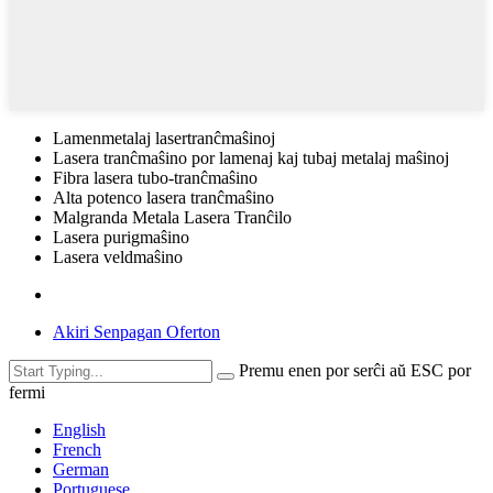
Lamenmetalaj lasertranĉmaŝinoj
Lasera tranĉmaŝino por lamenaj kaj tubaj metalaj maŝinoj
Fibra lasera tubo-tranĉmaŝino
Alta potenco lasera tranĉmaŝino
Malgranda Metala Lasera Tranĉilo
Lasera purigmaŝino
Lasera veldmaŝino
Akiri Senpagan Oferton
Premu enen por serĉi aŭ ESC por
fermi
English
French
German
Portuguese