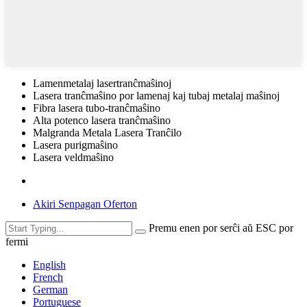
Lamenmetalaj lasertranĉmaŝinoj
Lasera tranĉmaŝino por lamenaj kaj tubaj metalaj maŝinoj
Fibra lasera tubo-tranĉmaŝino
Alta potenco lasera tranĉmaŝino
Malgranda Metala Lasera Tranĉilo
Lasera purigmaŝino
Lasera veldmaŝino
Akiri Senpagan Oferton
Premu enen por serĉi aŭ ESC por
fermi
English
French
German
Portuguese