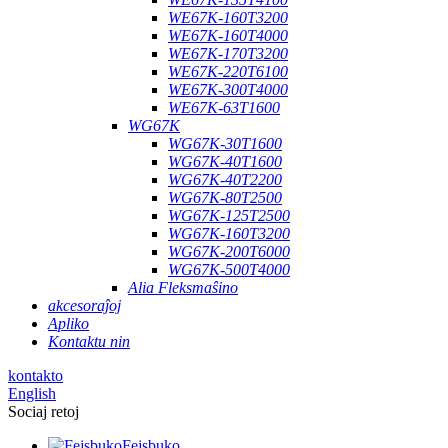
WE67K-160T3200
WE67K-160T4000
WE67K-170T3200
WE67K-220T6100
WE67K-300T4000
WE67K-63T1600
WG67K
WG67K-30T1600
WG67K-40T1600
WG67K-40T2200
WG67K-80T2500
WG67K-125T2500
WG67K-160T3200
WG67K-200T6000
WG67K-500T4000
Alia Fleksmaŝino
akcesoraĵoj
Apliko
Kontaktu nin
kontakto
English
Sociaj retoj
Fejsbuko