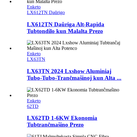
Enketo
LX612TN Daŭrigo
LX612TN Daŭriga Alt-Rapida
Tubtondilo kun Malalta Prezo
Enketo
LX63TN
LX63TN 2024 Lxshow Aluminiaj
Tubo-Tubo-Tranĉmaŝinoj kun Alta ...
Enketo
62TD
LX62TD 1-6KW Ekonomia
Tubtranĉmaŝino Prezo