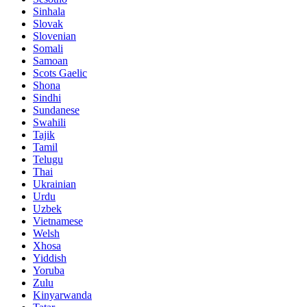
Sinhala
Slovak
Slovenian
Somali
Samoan
Scots Gaelic
Shona
Sindhi
Sundanese
Swahili
Tajik
Tamil
Telugu
Thai
Ukrainian
Urdu
Uzbek
Vietnamese
Welsh
Xhosa
Yiddish
Yoruba
Zulu
Kinyarwanda