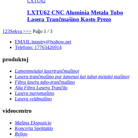
LXTU62
LXTU62 CNC Aluminia Metala Tubo
Lasera Tranĉmaŝino Kosto Prezo
1
2
3
Sekva >
>>
Paĝo 1 / 3
EMAIL:inquiry@lxshow.net
Telefono: 17763426914
produktoj
Lamenmetalaj lasertranĉmaŝinoj
Lasera tranĉmaŝino por lamenaj kaj tubaj metalaj maŝinoj
Fibra lasera tubo-tranĉmaŝino
Alia Fibra Lasera Tranĉilo
Lasera purigmaŝino
Lasera veldmaŝino
videocentro
Maŝina Ekspozicio
Koncerta Spektaklo
Religo