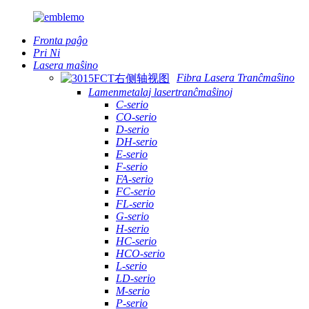
Fronta paĝo
Pri Ni
Lasera maŝino
Fibra Lasera Tranĉmaŝino
Lamenmetalaj lasertranĉmaŝinoj
C-serio
CO-serio
D-serio
DH-serio
E-serio
F-serio
FA-serio
FC-serio
FL-serio
G-serio
H-serio
HC-serio
HCO-serio
L-serio
LD-serio
M-serio
P-serio