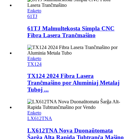
Enketo
61TJ
61TJ Malmultekosta Simpla CNC
Fibra Lasera Tranĉmaŝino
Enketo
TX124
TX124 2024 Fibra Lasera
Tranĉmaŝino por Aluminiaj Metalaj
Tuboj ...
Enketo
LX612TNA
LX612TNA Nova Duonaŭtomata
Ŝarĝa Alta Rapida Tubtranĉa Maŝino