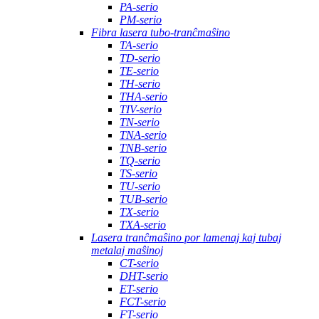
PA-serio
PM-serio
Fibra lasera tubo-tranĉmaŝino
TA-serio
TD-serio
TE-serio
TH-serio
THA-serio
TIV-serio
TN-serio
TNA-serio
TNB-serio
TQ-serio
TS-serio
TU-serio
TUB-serio
TX-serio
TXA-serio
Lasera tranĉmaŝino por lamenaj kaj tubaj
metalaj maŝinoj
CT-serio
DHT-serio
ET-serio
FCT-serio
FT-serio