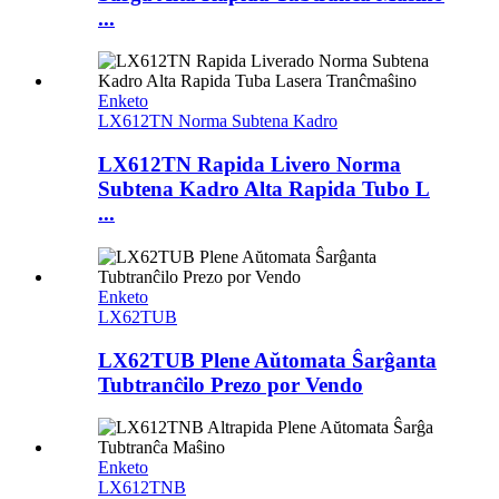
...
Enketo
LX612TN Norma Subtena Kadro
LX612TN Rapida Livero Norma
Subtena Kadro Alta Rapida Tubo L
...
Enketo
LX62TUB
LX62TUB Plene Aŭtomata Ŝarĝanta
Tubtranĉilo Prezo por Vendo
Enketo
LX612TNB