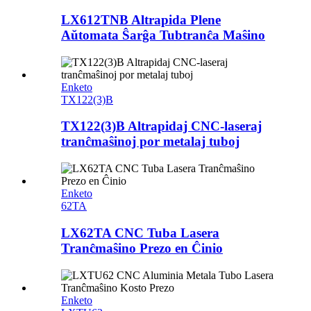
LX612TNB Altrapida Plene
Aŭtomata Ŝarĝa Tubtranĉa Maŝino
Enketo
TX122(3)B
TX122(3)B Altrapidaj CNC-laseraj
tranĉmaŝinoj por metalaj tuboj
Enketo
62TA
LX62TA CNC Tuba Lasera
Tranĉmaŝino Prezo en Ĉinio
Enketo