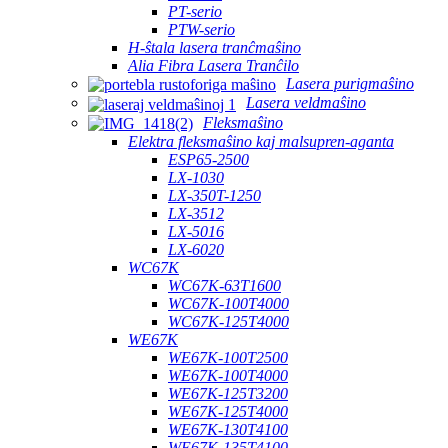
PT-serio
PTW-serio
H-ŝtala lasera tranĉmaŝino
Alia Fibra Lasera Tranĉilo
Lasera purigmaŝino
Lasera veldmaŝino
Fleksmaŝino
Elektra fleksmaŝino kaj malsupren-aganta
ESP65-2500
LX-1030
LX-350T-1250
LX-3512
LX-5016
LX-6020
WC67K
WC67K-63T1600
WC67K-100T4000
WC67K-125T4000
WE67K
WE67K-100T2500
WE67K-100T4000
WE67K-125T3200
WE67K-125T4000
WE67K-130T4100
WE67K-135T4100