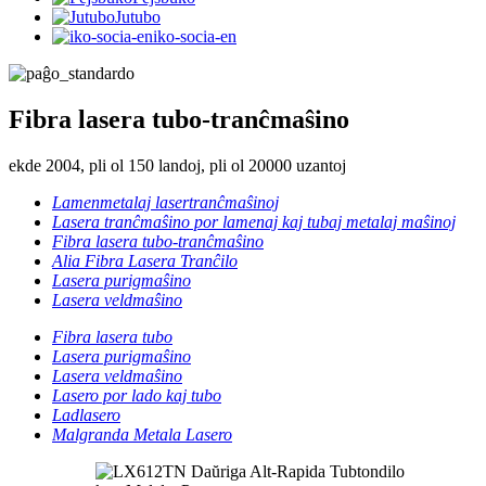
Jutubo
iko-socia-en
Fibra lasera tubo-tranĉmaŝino
ekde 2004, pli ol 150 landoj, pli ol 20000 uzantoj
Lamenmetalaj lasertranĉmaŝinoj
Lasera tranĉmaŝino por lamenaj kaj tubaj metalaj maŝinoj
Fibra lasera tubo-tranĉmaŝino
Alia Fibra Lasera Tranĉilo
Lasera purigmaŝino
Lasera veldmaŝino
Fibra lasera tubo
Lasera purigmaŝino
Lasera veldmaŝino
Lasero por lado kaj tubo
Ladlasero
Malgranda Metala Lasero