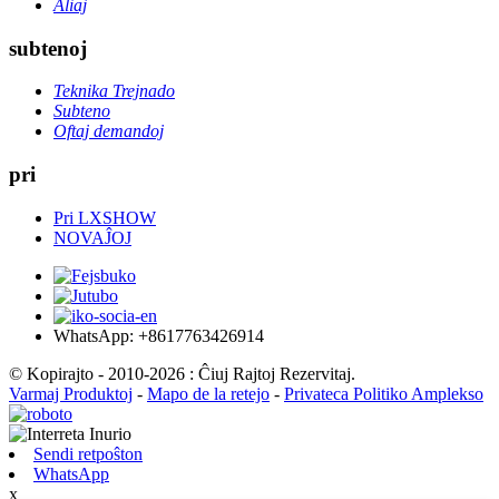
Aliaj
subtenoj
Teknika Trejnado
Subteno
Oftaj demandoj
pri
Pri LXSHOW
NOVAĴOJ
WhatsApp: +8617763426914
© Kopirajto - 2010-2026 : Ĉiuj Rajtoj Rezervitaj.
Varmaj Produktoj
-
Mapo de la retejo
-
Privateca Politiko Amplekso
Sendi retpoŝton
WhatsApp
x