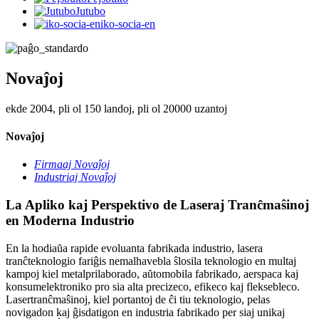
Jutubo
iko-socia-en
Novaĵoj
ekde 2004, pli ol 150 landoj, pli ol 20000 uzantoj
Novaĵoj
Firmaaj Novaĵoj
Industriaj Novaĵoj
La Apliko kaj Perspektivo de Laseraj Tranĉmaŝinoj
en Moderna Industrio
En la hodiaŭa rapide evoluanta fabrikada industrio, lasera
tranĉteknologio fariĝis nemalhavebla ŝlosila teknologio en multaj
kampoj kiel metalprilaborado, aŭtomobila fabrikado, aerspaca kaj
konsumelektroniko pro sia alta precizeco, efikeco kaj fleksebleco.
Lasertranĉmaŝinoj, kiel portantoj de ĉi tiu teknologio, pelas
novigadon kaj ĝisdatigon en industria fabrikado per siaj unikaj