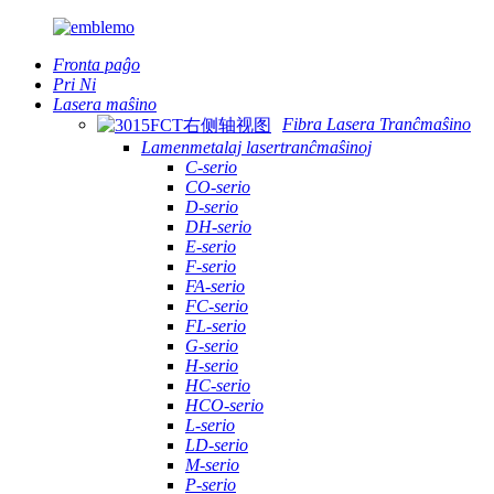
Fronta paĝo
Pri Ni
Lasera maŝino
Fibra Lasera Tranĉmaŝino
Lamenmetalaj lasertranĉmaŝinoj
C-serio
CO-serio
D-serio
DH-serio
E-serio
F-serio
FA-serio
FC-serio
FL-serio
G-serio
H-serio
HC-serio
HCO-serio
L-serio
LD-serio
M-serio
P-serio