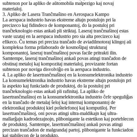
subtenon por la apliko de aŭtomobila malpezigo kaj novaj
materialoj.
3. Apliko de Lasera Tranĉmaŝino en Aerospaca Kampo
La aerspaca industrio havas ekstreme altajn postulojn pri la
precizeco kaj fidindeco de komponantoj, do la postuloj pri
tranĉteknologio estas ankaŭ pli striktaj. Laseraj tranĉmaŝinoj estas
vaste uzataj en la aerspaca industrio pro sia alta precizeco kaj
efikeco. Ĉu temas pri preciza tranĉado de aviadilmotoraj klingoj aŭ
kompleksa forma prilaborado de kosmoŝipaj strukturaj
komponantoj, laseraj tranĉmaŝinoj povas facile pritrakti ilin.
Samtempe, laseraj tranĉmaŝinoj ankaŭ povas atingi tranĉadon de
obstinaj metaloj kaj kompozitaj materialoj, provizante fortan
subtenon por noviga disvolviĝo en la aerspaca industrio.
4. La apliko de lasertranĉmaŝinoj en la konsumelektronika industrio
La konsumelektronika industrio havas ekstreme altajn postulojn pri
la aspekto kaj funkciado de produktoj, do la postuloj pri
tranĉteknologio estas ankaŭ pli rafinitaj. La apliko de
lasertranĉmaŝinoj en la konsumelektronika industrio ĉefe speguliĝas
en la tranĉado de metalaj ŝeloj kaj internaj komponantoj de
elektronikaj produktoj kiel poŝtelefonoj kaj komputiloj. Per
lasertranĉmaŝinoj, oni povas atingi ultra-maldikajn kaj ultra-
mallarĝajn kadrodezajnojn, plibonigante la estetikon kaj porteblecon
de produktoj. Samtempe, lasertranĉmaŝinoj ankaŭ povas atingi
precizan tranĉadon de malgrandaj partoj, plibonigante la funkciadon
kaj stabilecon de la produkto.