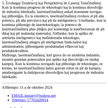
5. Evoluigaj Tendencoj kaj Perspektivoj de Laseraj Tranĉmaŝinoj
Kun la kontinua progreso de teknologio kaj la kontinua disvolviĝo
de industria fabrikado, lasertranĉmaŝinoj ankaŭ konstante novigas
kaj pliboniĝas. En la estonteco, lasertranĉmaŝinoj evoluos al pli alta
potenco, pli alta precizeco kaj pli da inteligenteco. Unuflanke, kun la
kontinua plibonigo de laserteknologio, la potenco de
lasertranĉmaŝinoj plue pliiĝos por kontentigi la tranĉbezonojn de pli
dikaj kaj pli malmolaj materialoj; Aliflanke, kun la apliko de
artefarita inteligenteco kaj maŝinlernada teknologio,
lasertranĉmaŝinoj atingos pli inteligentan funkciadon kaj
administradon, plibonigante produktadan efikecon kaj
produktokvaliton.
Mallonge, lasertranĉmaŝinoj, kiel grava ilo en moderna industrio,
montris grandan potencialon por apliko kaj disvolviĝo en multaj
kampoj. Kun la kontinua novigado kaj plibonigo de teknologio, ni
kredas, ke lasertranĉmaŝinoj ludos gravan rolon en pli da kampoj,
antaŭenigante la daŭripovan disvolviĝon kaj progreson de industria
fabrikado.
Afiŝtempo: 11-a de oktobro 2024
EMAIL:inquiry@lxshow.net
Telefono: 17763426914