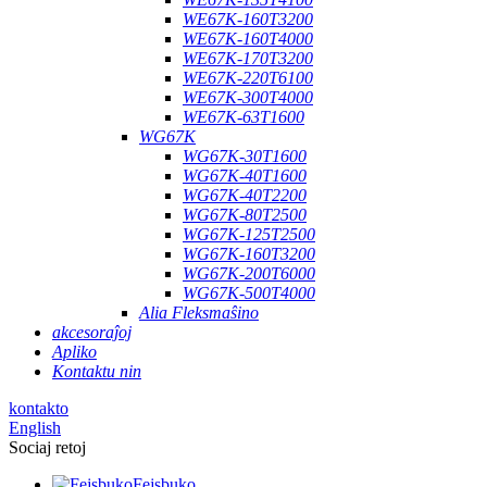
WE67K-160T3200
WE67K-160T4000
WE67K-170T3200
WE67K-220T6100
WE67K-300T4000
WE67K-63T1600
WG67K
WG67K-30T1600
WG67K-40T1600
WG67K-40T2200
WG67K-80T2500
WG67K-125T2500
WG67K-160T3200
WG67K-200T6000
WG67K-500T4000
Alia Fleksmaŝino
akcesoraĵoj
Apliko
Kontaktu nin
kontakto
English
Sociaj retoj
Fejsbuko