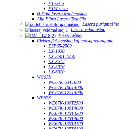
PT-serio
PTW-serio
H-ŝtala lasera tranĉmaŝino
Alia Fibra Lasera Tranĉilo
Lasera purigmaŝino
Lasera veldmaŝino
Fleksmaŝino
Elektra fleksmaŝino kaj malsupren-aganta
ESP65-2500
LX-1030
LX-350T-1250
LX-3512
LX-5016
LX-6020
WC67K
WC67K-63T1600
WC67K-100T4000
WC67K-125T4000
WE67K
WE67K-100T2500
WE67K-100T4000
WE67K-125T3200
WE67K-125T4000
WE67K-130T4100
WE67K-135T4100