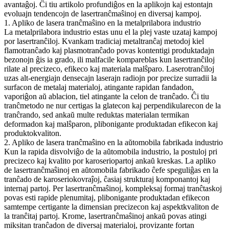
avantaĝoj. Ĉi tiu artikolo profundiĝos en la aplikojn kaj estontajn
evoluajn tendencojn de lasertranĉmaŝinoj en diversaj kampoj.
1. Apliko de lasera tranĉmaŝino en la metalprilabora industrio
La metalprilabora industrio estas unu el la plej vaste uzataj kampoj
por lasertranĉiloj. Kvankam tradiciaj metaltranĉaj metodoj kiel
flamotranĉado kaj plasmotranĉado povas kontentigi produktadajn
bezonojn ĝis ia grado, ili malfacile kompareblas kun lasertranĉiloj
rilate al precizeco, efikeco kaj materiala malŝparo. Laserotranĉiloj
uzas alt-energiajn densecajn laserajn radiojn por precize surradii la
surfacon de metalaj materialoj, atingante rapidan fandadon,
vaporiĝon aŭ ablacion, tiel atingante la celon de tranĉado. Ĉi tiu
tranĉmetodo ne nur certigas la glatecon kaj perpendikularecon de la
tranĉrando, sed ankaŭ multe reduktas materialan termikan
deformadon kaj malŝparon, plibonigante produktadan efikecon kaj
produktokvaliton.
2. Apliko de lasera tranĉmaŝino en la aŭtomobila fabrikada industrio
Kun la rapida disvolviĝo de la aŭtomobila industrio, la postuloj pri
precizeco kaj kvalito por karoseriopartoj ankaŭ kreskas. La apliko
de lasertranĉmaŝinoj en aŭtomobila fabrikado ĉefe speguliĝas en la
tranĉado de karoseriokovraĵoj, ĉasiaj strukturaj komponantoj kaj
internaj partoj. Per lasertranĉmaŝinoj, kompleksaj formaj tranĉtaskoj
povas esti rapide plenumitaj, plibonigante produktadan efikecon
samtempe certigante la dimensian precizecon kaj aspektkvaliton de
la tranĉitaj partoj. Krome, lasertranĉmaŝinoj ankaŭ povas atingi
miksitan tranĉadon de diversaj materialoj, provizante fortan