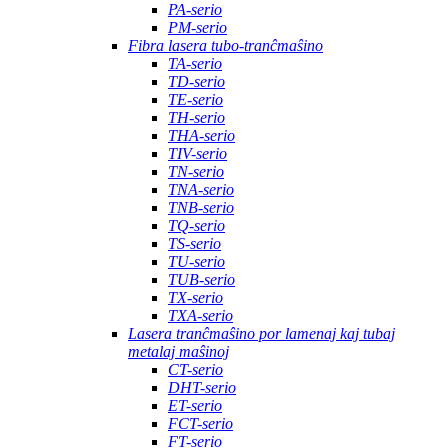
PA-serio
PM-serio
Fibra lasera tubo-tranĉmaŝino
TA-serio
TD-serio
TE-serio
TH-serio
THA-serio
TIV-serio
TN-serio
TNA-serio
TNB-serio
TQ-serio
TS-serio
TU-serio
TUB-serio
TX-serio
TXA-serio
Lasera tranĉmaŝino por lamenaj kaj tubaj
metalaj maŝinoj
CT-serio
DHT-serio
ET-serio
FCT-serio
FT-serio