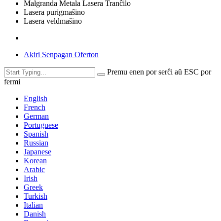
Malgranda Metala Lasera Tranĉilo
Lasera purigmaŝino
Lasera veldmaŝino
Akiri Senpagan Oferton
Premu enen por serĉi aŭ ESC por
fermi
English
French
German
Portuguese
Spanish
Russian
Japanese
Korean
Arabic
Irish
Greek
Turkish
Italian
Danish