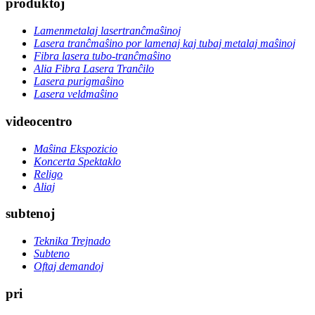
produktoj
Lamenmetalaj lasertranĉmaŝinoj
Lasera tranĉmaŝino por lamenaj kaj tubaj metalaj maŝinoj
Fibra lasera tubo-tranĉmaŝino
Alia Fibra Lasera Tranĉilo
Lasera purigmaŝino
Lasera veldmaŝino
videocentro
Maŝina Ekspozicio
Koncerta Spektaklo
Religo
Aliaj
subtenoj
Teknika Trejnado
Subteno
Oftaj demandoj
pri