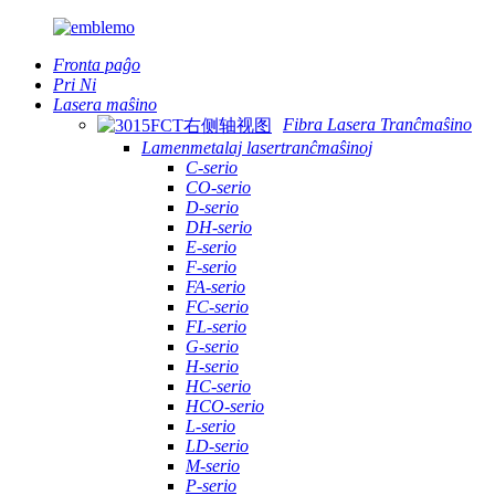
Fronta paĝo
Pri Ni
Lasera maŝino
Fibra Lasera Tranĉmaŝino
Lamenmetalaj lasertranĉmaŝinoj
C-serio
CO-serio
D-serio
DH-serio
E-serio
F-serio
FA-serio
FC-serio
FL-serio
G-serio
H-serio
HC-serio
HCO-serio
L-serio
LD-serio
M-serio
P-serio