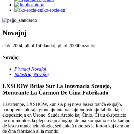
Jutubo
iko-socia-en
Novaĵoj
ekde 2004, pli ol 150 landoj, pli ol 20000 uzantoj
Novaĵoj
Firmaaj Novaĵoj
Industriaj Novaĵoj
LXSHOW Brilas Sur La Internacia Scenejo,
Montrante La Ĉarmon De Ĉina Fabrikado
Lastatempe, LXSHOW, kun sia plej nova lasera tranĉa ekipaĵo,
partoprenis plurajn grandajn internaciajn industriajn fabrikadajn
ekspoziciojn en Usono, Sauda Arabio kaj Ĉinio. Ĉi tiu ekspozicio
ne nur montras la plej novajn atingojn de nia kompanio en la kampo
de lasera tranĉa teknologio, sed ankaŭ montras la forton kaj ĉarmon
de ĉina fabrikado al la mondo.