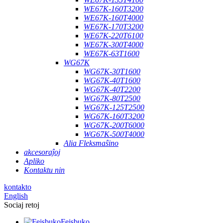
WE67K-160T3200
WE67K-160T4000
WE67K-170T3200
WE67K-220T6100
WE67K-300T4000
WE67K-63T1600
WG67K
WG67K-30T1600
WG67K-40T1600
WG67K-40T2200
WG67K-80T2500
WG67K-125T2500
WG67K-160T3200
WG67K-200T6000
WG67K-500T4000
Alia Fleksmaŝino
akcesoraĵoj
Apliko
Kontaktu nin
kontakto
English
Sociaj retoj
Fejsbuko