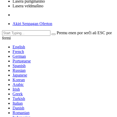
Lasera purigmaŝino
Lasera veldmaŝino
Akiri Senpagan Oferton
Premu enen por serĉi aŭ ESC por
fermi
English
French
German
Portuguese
Spanish
Russian
Japanese
Korean
Arabic
Irish
Greek
Turkish
Italian
Danish
Romanian