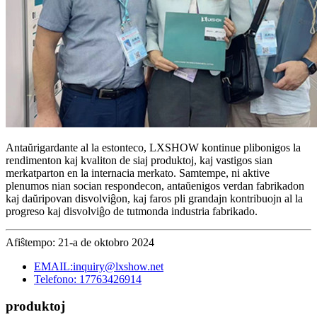
Antaŭrigardante al la estonteco, LXSHOW kontinue plibonigos la
rendimenton kaj kvaliton de siaj produktoj, kaj vastigos sian
merkatparton en la internacia merkato. Samtempe, ni aktive
plenumos nian socian respondecon, antaŭenigos verdan fabrikadon
kaj daŭripovan disvolviĝon, kaj faros pli grandajn kontribuojn al la
progreso kaj disvolviĝo de tutmonda industria fabrikado.
Afiŝtempo: 21-a de oktobro 2024
EMAIL:inquiry@lxshow.net
Telefono: 17763426914
produktoj