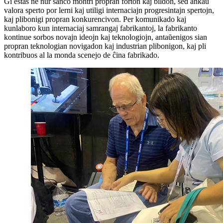
Ĝi estas ne nur ŝanco montri propran forton kaj bildon, sed ankaŭ
valora sperto por lerni kaj utiligi internaciajn progresintajn spertojn,
kaj plibonigi propran konkurencivon. Per komunikado kaj
kunlaboro kun internaciaj samrangaj fabrikantoj, la fabrikanto
kontinue sorbos novajn ideojn kaj teknologiojn, antaŭenigos sian
propran teknologian novigadon kaj industrian plibonigon, kaj pli
kontribuos al la monda scenejo de ĉina fabrikado.