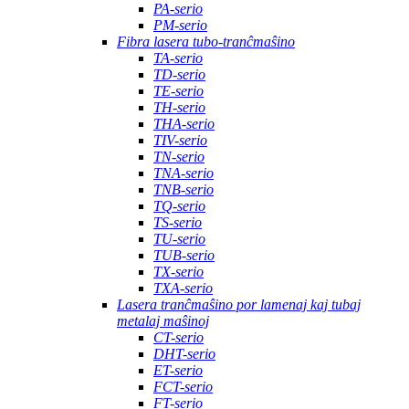
PA-serio
PM-serio
Fibra lasera tubo-tranĉmaŝino
TA-serio
TD-serio
TE-serio
TH-serio
THA-serio
TIV-serio
TN-serio
TNA-serio
TNB-serio
TQ-serio
TS-serio
TU-serio
TUB-serio
TX-serio
TXA-serio
Lasera tranĉmaŝino por lamenaj kaj tubaj
metalaj maŝinoj
CT-serio
DHT-serio
ET-serio
FCT-serio
FT-serio