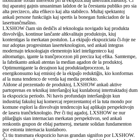
montrante fortan intereson pri la ekspoziciitaj lasertranĉmaŝinoj. Ĉi
tiuj aparatoj gajnis unuaniman laŭdon de la ĉeestanta publiko pro sia
alta precizeco, alta efikeco kaj alta stabileco. Multaj spektantoj
ankaŭ persone funkciigis kaj spertis la bonegan funkciadon de la
lasertranĉmaŝino.
LXSHOW ĉiam sin dediĉis al teknologia novigado kaj produkta
disvolviĝo, kontinue lanĉante altkvalitajn produktojn, kiuj
kontentigas la merkatan postulon. La ekipaĵo ekspoziciata ĉi-foje ne
nur adoptas progresintan laserteknologion, sed ankaŭ integras
modernajn teknologiajn elementojn kiel inteligenteco kaj
aŭtomatigo, igante la tranĉprocezon pli preciza kaj efika. Samtempe,
la fabrikanto ankaŭ atentas la median agadon de la produktoj.
Optimumigante la dezajnon kaj produktadprocezon, la
energikonsumo kaj emisioj de la ekipaĵo reduktiĝis, kio konformas
al la nuna tendenco de verda kaj media protekto.
Aldone al prezentado de produktoj, LXSHOW ankaŭ aktive
partoprenas en teknikaj interŝanĝoj kaj kunlaboraj intertraktadoj dum
la ekspozicia periodo. Ni havis profundajn interŝanĝojn kun
industriaj fakuloj kaj komercaj reprezentantoj el la tuta mondo por
komune esplori la disvolvajn tendencojn kaj aplikajn perspektivojn
de lasera tranĉteknologio. Per ĉi tiuj agadoj, LXSHOW ne nur
plilarĝigis sian internacian merkatan perspektivon, sed ankaŭ
renkontis grupon de eblaj partneroj, metante solidan fundamenton
por estonta internacia kunlaboro.
Ĉi tiu transmara ekspozicio havas grandan signifon por LXSHOW.