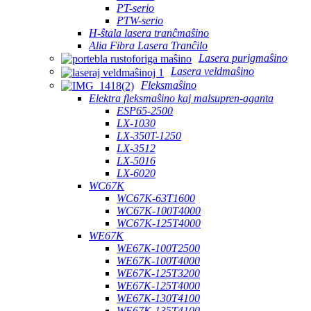
PT-serio
PTW-serio
H-ŝtala lasera tranĉmaŝino
Alia Fibra Lasera Tranĉilo
Lasera purigmaŝino
Lasera veldmaŝino
Fleksmaŝino
Elektra fleksmaŝino kaj malsupren-aganta
ESP65-2500
LX-1030
LX-350T-1250
LX-3512
LX-5016
LX-6020
WC67K
WC67K-63T1600
WC67K-100T4000
WC67K-125T4000
WE67K
WE67K-100T2500
WE67K-100T4000
WE67K-125T3200
WE67K-125T4000
WE67K-130T4100
WE67K-135T4100