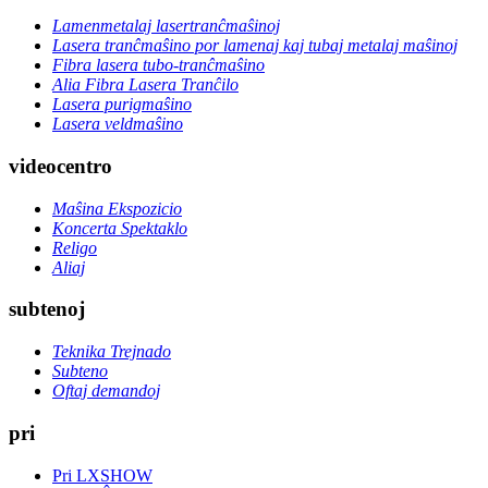
Lamenmetalaj lasertranĉmaŝinoj
Lasera tranĉmaŝino por lamenaj kaj tubaj metalaj maŝinoj
Fibra lasera tubo-tranĉmaŝino
Alia Fibra Lasera Tranĉilo
Lasera purigmaŝino
Lasera veldmaŝino
videocentro
Maŝina Ekspozicio
Koncerta Spektaklo
Religo
Aliaj
subtenoj
Teknika Trejnado
Subteno
Oftaj demandoj
pri
Pri LXSHOW