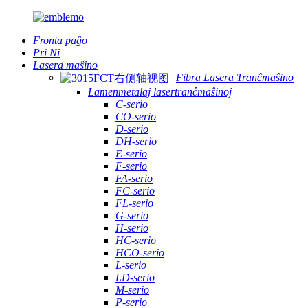
Fronta paĝo
Pri Ni
Lasera maŝino
Fibra Lasera Tranĉmaŝino
Lamenmetalaj lasertranĉmaŝinoj
C-serio
CO-serio
D-serio
DH-serio
E-serio
F-serio
FA-serio
FC-serio
FL-serio
G-serio
H-serio
HC-serio
HCO-serio
L-serio
LD-serio
M-serio
P-serio