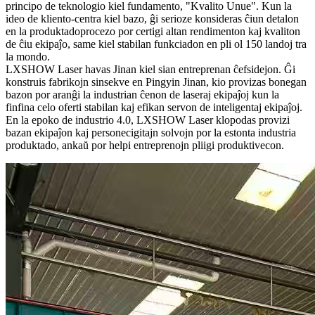
principo de teknologio kiel fundamento, "Kvalito Unue". Kun la
ideo de kliento-centra kiel bazo, ĝi serioze konsideras ĉiun detalon
en la produktadoprocezo por certigi altan rendimenton kaj kvaliton
de ĉiu ekipaĵo, same kiel stabilan funkciadon en pli ol 150 landoj tra
la mondo.
LXSHOW Laser havas Jinan kiel sian entreprenan ĉefsidejon. Ĝi
konstruis fabrikojn sinsekve en Pingyin Jinan, kio provizas bonegan
bazon por aranĝi la industrian ĉenon de laseraj ekipaĵoj kun la
finfina celo oferti stabilan kaj efikan servon de inteligentaj ekipaĵoj.
En la epoko de industrio 4.0, LXSHOW Laser klopodas provizi
bazan ekipaĵon kaj personecigitajn solvojn por la estonta industria
produktado, ankaŭ por helpi entreprenojn pliigi produktivecon.