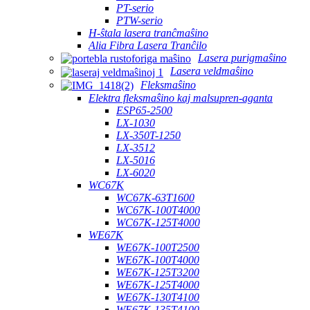
PT-serio
PTW-serio
H-ŝtala lasera tranĉmaŝino
Alia Fibra Lasera Tranĉilo
Lasera purigmaŝino
Lasera veldmaŝino
Fleksmaŝino
Elektra fleksmaŝino kaj malsupren-aganta
ESP65-2500
LX-1030
LX-350T-1250
LX-3512
LX-5016
LX-6020
WC67K
WC67K-63T1600
WC67K-100T4000
WC67K-125T4000
WE67K
WE67K-100T2500
WE67K-100T4000
WE67K-125T3200
WE67K-125T4000
WE67K-130T4100
WE67K-135T4100