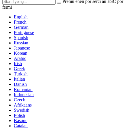
Premu enen por serĉi aŭ ESC por
fermi
English
French
German
Portuguese
Spanish
Russian
Japanese
Korean
Arabic
Irish
Greek
Turkish
Italian
Danish
Romanian
Indonesian
Czech
Afrikaans
Swedish
Polish
Basque
Catalan