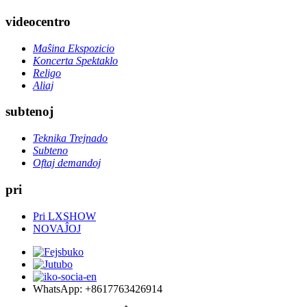
videocentro
Maŝina Ekspozicio
Koncerta Spektaklo
Religo
Aliaj
subtenoj
Teknika Trejnado
Subteno
Oftaj demandoj
pri
Pri LXSHOW
NOVAĴOJ
WhatsApp: +8617763426914