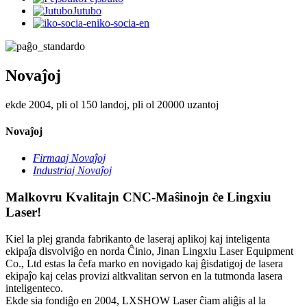
Jutubo
iko-socia-en
Novaĵoj
ekde 2004, pli ol 150 landoj, pli ol 20000 uzantoj
Novaĵoj
Firmaaj Novaĵoj
Industriaj Novaĵoj
Malkovru Kvalitajn CNC-Maŝinojn ĉe Lingxiu
Laser!
Kiel la plej granda fabrikanto de laseraj aplikoj kaj inteligenta
ekipaĵa disvolviĝo en norda Ĉinio, Jinan Lingxiu Laser Equipment
Co., Ltd estas la ĉefa marko en novigado kaj ĝisdatigoj de lasera
ekipaĵo kaj celas provizi altkvalitan servon en la tutmonda lasera
inteligenteco.
Ekde sia fondiĝo en 2004, LXSHOW Laser ĉiam aliĝis al la