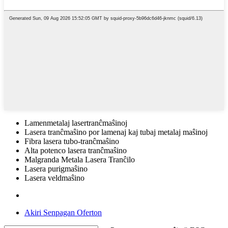
Lamenmetalaj lasertranĉmaŝinoj
Lasera tranĉmaŝino por lamenaj kaj tubaj metalaj maŝinoj
Fibra lasera tubo-tranĉmaŝino
Alta potenco lasera tranĉmaŝino
Malgranda Metala Lasera Tranĉilo
Lasera purigmaŝino
Lasera veldmaŝino
Akiri Senpagan Oferton