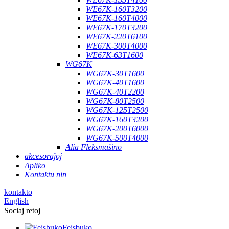
WE67K-160T3200
WE67K-160T4000
WE67K-170T3200
WE67K-220T6100
WE67K-300T4000
WE67K-63T1600
WG67K
WG67K-30T1600
WG67K-40T1600
WG67K-40T2200
WG67K-80T2500
WG67K-125T2500
WG67K-160T3200
WG67K-200T6000
WG67K-500T4000
Alia Fleksmaŝino
akcesoraĵoj
Apliko
Kontaktu nin
kontakto
English
Sociaj retoj
Fejsbuko