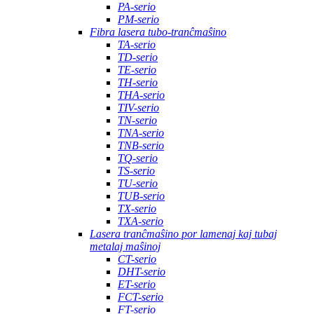
PA-serio
PM-serio
Fibra lasera tubo-tranĉmaŝino
TA-serio
TD-serio
TE-serio
TH-serio
THA-serio
TIV-serio
TN-serio
TNA-serio
TNB-serio
TQ-serio
TS-serio
TU-serio
TUB-serio
TX-serio
TXA-serio
Lasera tranĉmaŝino por lamenaj kaj tubaj
metalaj maŝinoj
CT-serio
DHT-serio
ET-serio
FCT-serio
FT-serio