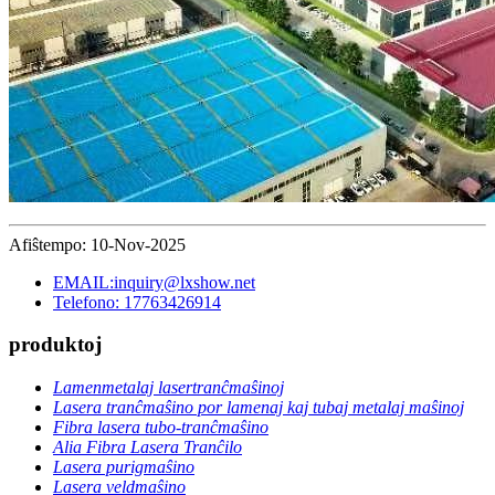
Afiŝtempo: 10-Nov-2025
EMAIL:inquiry@lxshow.net
Telefono: 17763426914
produktoj
Lamenmetalaj lasertranĉmaŝinoj
Lasera tranĉmaŝino por lamenaj kaj tubaj metalaj maŝinoj
Fibra lasera tubo-tranĉmaŝino
Alia Fibra Lasera Tranĉilo
Lasera purigmaŝino
Lasera veldmaŝino