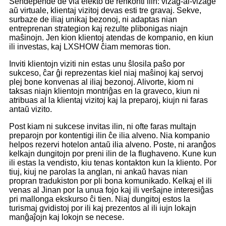
Sendepende de via elekto de renkonti ilin: vizaĝ-al-vizaĝe
aŭ virtuale, klientaj vizitoj devas esti tre gravaj. Sekve,
surbaze de iliaj unikaj bezonoj, ni adaptas nian
entreprenan strategion kaj rezulte plibonigas niajn
maŝinojn. Jen kion klientoj atendas de kompanio, en kiun
ili investas, kaj LXSHOW ĉiam memoras tion.
Inviti klientojn viziti nin estas unu ŝlosila paŝo por
sukceso, ĉar ĝi reprezentas kiel niaj maŝinoj kaj servoj
plej bone konvenas al iliaj bezonoj. Alivorte, kiom ni
taksas niajn klientojn montriĝas en la graveco, kiun ni
atribuas al la klientaj vizitoj kaj la preparoj, kiujn ni faras
antaŭ vizito.
Post kiam ni sukcese invitas ilin, ni ofte faras multajn
preparojn por kontentigi ilin ĉe ilia alveno. Nia kompanio
helpos rezervi hotelon antaŭ ilia alveno. Poste, ni aranĝos
kelkajn dungitojn por preni ilin de la flughaveno. Kune kun
ili estas la vendisto, kiu tenas kontakton kun la kliento. Por
tiuj, kiuj ne parolas la anglan, ni ankaŭ havas nian
propran tradukiston por pli bona komunikado. Kelkaj el ili
venas al Jinan por la unua fojo kaj ili verŝajne interesiĝas
pri mallonga ekskurso ĉi tien. Niaj dungitoj estos la
turismaj gvidistoj por ili kaj prezentos al ili iujn lokajn
manĝaĵojn kaj lokojn se necese.