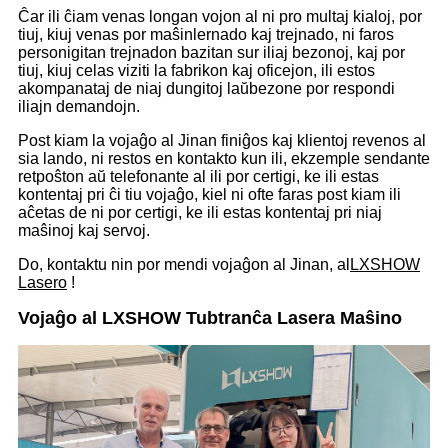
Ĉar ili ĉiam venas longan vojon al ni pro multaj kialoj, por
tiuj, kiuj venas por maŝinlernado kaj trejnado, ni faros
personigitan trejnadon bazitan sur iliaj bezonoj, kaj por
tiuj, kiuj celas viziti la fabrikon kaj oficejon, ili estos
akompanataj de niaj dungitoj laŭbezone por respondi
iliajn demandojn.
Post kiam la vojaĝo al Jinan finiĝos kaj klientoj revenos al
sia lando, ni restos en kontakto kun ili, ekzemple sendante
retpoŝton aŭ telefonante al ili por certigi, ke ili estas
kontentaj pri ĉi tiu vojaĝo, kiel ni ofte faras post kiam ili
aĉetas de ni por certigi, ke ili estas kontentaj pri niaj
maŝinoj kaj servoj.
Do, kontaktu nin por mendi vojaĝon al Jinan, al
LXSHOW
Lasero
!
Vojaĝo al LXSHOW Tubtranĉa Lasera Maŝino