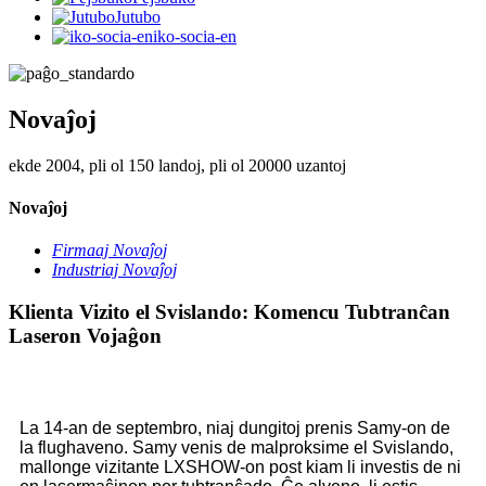
Jutubo
iko-socia-en
Novaĵoj
ekde 2004, pli ol 150 landoj, pli ol 20000 uzantoj
Novaĵoj
Firmaaj Novaĵoj
Industriaj Novaĵoj
Klienta Vizito el Svislando: Komencu Tubtranĉan
Laseron Vojaĝon
La 14-an de septembro, niaj dungitoj prenis Samy-on de
la flughaveno. Samy venis de malproksime el Svislando,
mallonge vizitante LXSHOW-on post kiam li investis de ni