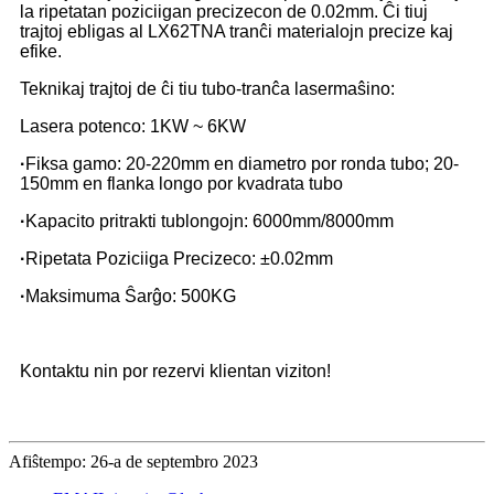
la ripetatan poziciigan precizecon de 0.02mm. Ĉi tiuj
trajtoj ebligas al LX62TNA tranĉi materialojn precize kaj
efike.
Teknikaj trajtoj de ĉi tiu tubo-tranĉa lasermaŝino:
Lasera potenco: 1KW ~ 6KW
·
Fiksa gamo: 20-220mm en diametro por ronda tubo; 20-
150mm en flanka longo por kvadrata tubo
·
Kapacito pritrakti tublongojn: 6000mm/8000mm
·
Ripetata Poziciiga Precizeco: ±0.02mm
·
Maksimuma Ŝarĝo: 500KG
Kontaktu nin por rezervi klientan viziton!
Afiŝtempo: 26-a de septembro 2023