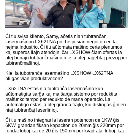
Ĉi tiu svisa kliento, Samy, aĉetis nian tubtranĉan
lasermaŝinon LX62TNA por helpi sian negocon en la
hejma industrio. Ĉi tiu aŭtomata maŝino certe plenumos
kaj superos liajn atendojn, ĉar LXSHOW ĉiam ofertas la
plej bonajn tubtranĉmaŝinojn je la plej pageblaj prezoj por
tubtranĉmaŝinoj.
Kiel la tubotranĉa lasermaŝino LXSHOW LX62TNA
pliigas vian produktivecon?
LX62TNA estas nia tubtranĉa lasermaŝino kun
aŭtomatigita ŝarĝa kaj malŝarĝa sistemo por reduktita
malfunkcitempo per redukto de mana operacio. La
aŭtomatigo estas la plej granda trajto, kiu distingas ĝin en
niaj tubtranĉaj laserlinioj.
Ĉi tiu maŝino integras la laseran potencon de 1KW ĝis
6KW, grandan fiksan kapaciton de 20mm ĝis 220mm por
rondaj tuboj kaj de 20 ĝis 150mm por kvadrataj tuboj, kaj