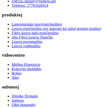
EMAIL:inquiry@lxshow.net
Telefono: 17763426914
produktoj
Lamenmetalaj lasertranĉmaŝinoj
Lasera tranĉmaŝino por lamenaj kaj tubaj metalaj maŝinoj
Fibra lasera tubo-tranĉmaŝino
Alia Fibra Lasera Tranĉilo
Lasera purigmaŝino
Lasera veldmaŝino
videocentro
Maŝina Ekspozicio
Koncerta Spektaklo
Religo
Aliaj
subtenoj
Teknika Trejnado
Subteno
Oftaj demandoj