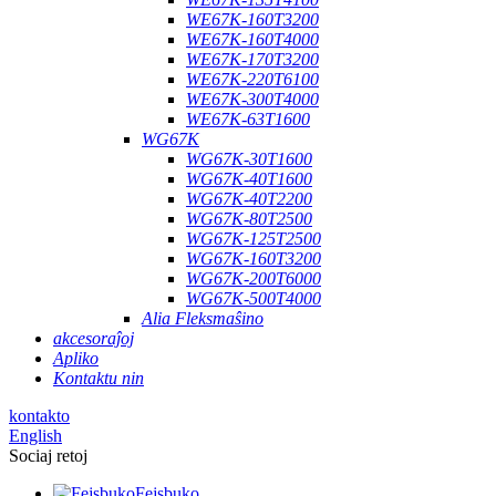
WE67K-160T3200
WE67K-160T4000
WE67K-170T3200
WE67K-220T6100
WE67K-300T4000
WE67K-63T1600
WG67K
WG67K-30T1600
WG67K-40T1600
WG67K-40T2200
WG67K-80T2500
WG67K-125T2500
WG67K-160T3200
WG67K-200T6000
WG67K-500T4000
Alia Fleksmaŝino
akcesoraĵoj
Apliko
Kontaktu nin
kontakto
English
Sociaj retoj
Fejsbuko