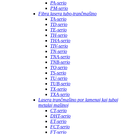
PA-serio
PM-serio
Fibra lasera tubo-tranĉmaŝino
TA-serio
TD-serio
TE-serio
TH-serio
THA-serio
TIV-serio
TN-serio
TNA-serio
TNB-serio
TQ-serio
TS-serio
TU-serio
TUB-serio
TX-serio
TXA-serio
Lasera tranĉmaŝino por lamenaj kaj tubaj
metalaj maŝinoj
CT-serio
DHT-serio
ET-serio
FCT-serio
FT-serio