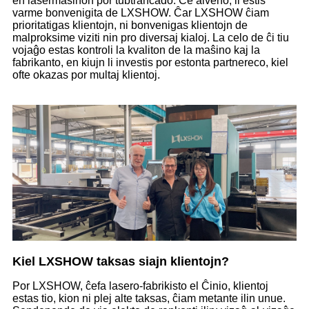
en lasermaŝinon por tubtranĉado. Ĉe alveno, li estis
varme bonvenigita de LXSHOW. Ĉar LXSHOW ĉiam
prioritatigas klientojn, ni bonvenigas klientojn de
malproksime viziti nin pro diversaj kialoj. La celo de ĉi tiu
vojaĝo estas kontroli la kvaliton de la maŝino kaj la
fabrikanto, en kiujn li investis por estonta partnereco, kiel
ofte okazas por multaj klientoj.
Kiel LXSHOW taksas siajn klientojn?
Por LXSHOW, ĉefa lasero-fabrikisto el Ĉinio, klientoj
estas tio, kion ni plej alte taksas, ĉiam metante ilin unue.