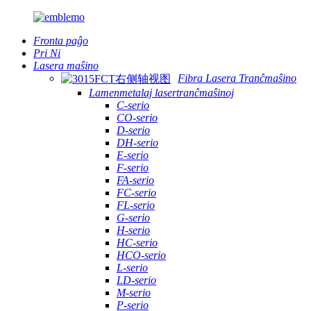
Fronta paĝo
Pri Ni
Lasera maŝino
Fibra Lasera Tranĉmaŝino
Lamenmetalaj lasertranĉmaŝinoj
C-serio
CO-serio
D-serio
DH-serio
E-serio
F-serio
FA-serio
FC-serio
FL-serio
G-serio
H-serio
HC-serio
HCO-serio
L-serio
LD-serio
M-serio
P-serio