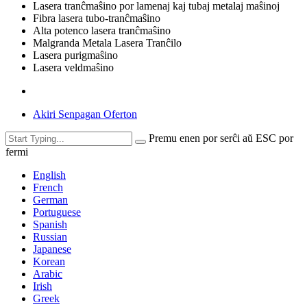
Lasera tranĉmaŝino por lamenaj kaj tubaj metalaj maŝinoj
Fibra lasera tubo-tranĉmaŝino
Alta potenco lasera tranĉmaŝino
Malgranda Metala Lasera Tranĉilo
Lasera purigmaŝino
Lasera veldmaŝino
Akiri Senpagan Oferton
Premu enen por serĉi aŭ ESC por
fermi
English
French
German
Portuguese
Spanish
Russian
Japanese
Korean
Arabic
Irish
Greek