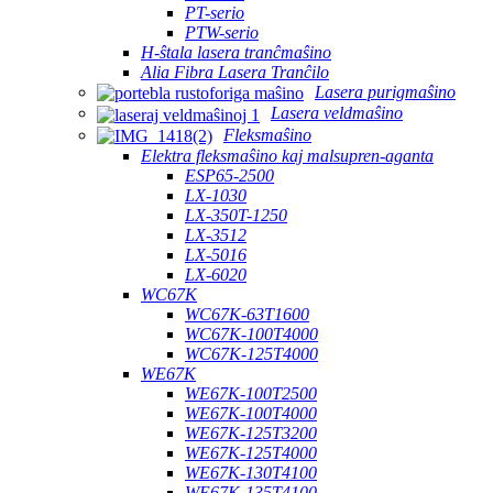
PT-serio
PTW-serio
H-ŝtala lasera tranĉmaŝino
Alia Fibra Lasera Tranĉilo
Lasera purigmaŝino
Lasera veldmaŝino
Fleksmaŝino
Elektra fleksmaŝino kaj malsupren-aganta
ESP65-2500
LX-1030
LX-350T-1250
LX-3512
LX-5016
LX-6020
WC67K
WC67K-63T1600
WC67K-100T4000
WC67K-125T4000
WE67K
WE67K-100T2500
WE67K-100T4000
WE67K-125T3200
WE67K-125T4000
WE67K-130T4100
WE67K-135T4100